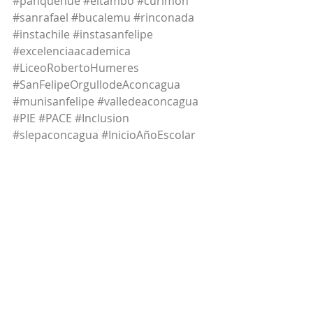
#panquehue
#eltambo
#curimon
#sanrafael
#bucalemu
#rinconada
#instachile
#instasanfelipe
#excelenciaacademica
#LiceoRobertoHumeres
#SanFelipeOrgullodeAconcagua
#munisanfelipe
#valledeaconcagua
#PIE
#PACE
#Inclusion
#slepaconcagua
#InicioAñoEscolar
#ComunidadLRH
#SanaConvivencia
Entradas recientes
Ver todo