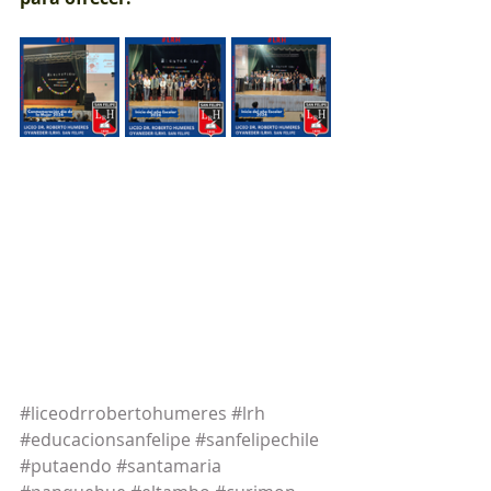
#liceodrrobertohumeres
#lrh
#educacionsanfelipe
#sanfelipechile
#putaendo
#santamaria