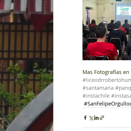
Mas Fotografías en 
#liceodrrobertohu
#santamaria
#panq
#instachile
#instas
#SanFelipeOrgull