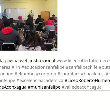
la página web institucional 
www.liceorobertohumere
meres
#lrh
#educacionsanfelipe
#sanfelipechile
#put
uehue
#eltambo
#curimon
#sanrafael
#bucalemu
#
anfelipe
#excelenciaacademica
#LiceoRobertoHumer
odeAconxagua
 #
munisanfelipe
#valledeaconcagua