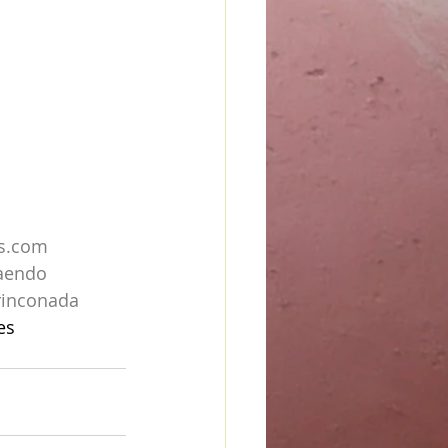
s.com
aendo
rinconada
es