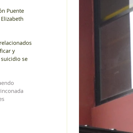
ón Puente 
 Elizabeth 
 relacionados 
icar y 
suicidio se 
aendo
rinconada
es