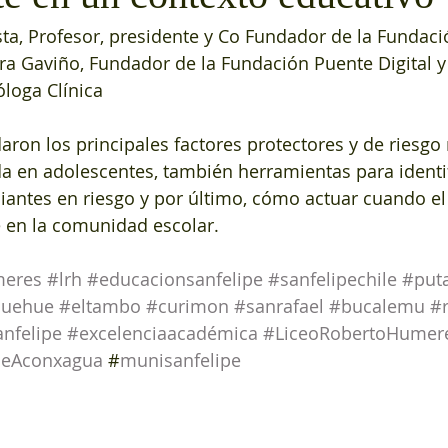
a, Profesor, presidente y Co Fundador de la Fundaci
rera Gaviño, Fundador de la Fundación Puente Digital y
óloga Clínica
daron los principales factores protectores y de riesgo
da en adolescentes, también herramientas para identif
iantes en riesgo y por último, cómo actuar cuando el 
e en la comunidad escolar.
meres
#lrh
#educacionsanfelipe
#sanfelipechile
#put
uehue
#eltambo
#curimon
#sanrafael
#bucalemu
#
anfelipe
#excelenciaacadémica
#LiceoRobertoHumer
deAconxagua
 #
munisanfelipe