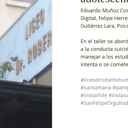
Eduardo Muñoz Cost
Digital, Felipe Her
Gutiérrez Lara, Psic
En el taller se abor
a la conducta suici
manejar a los estud
intenta o se comet
#liceodrrobertohu
#santamaria
#panq
#instachile
#instas
#SanFelipeOrgullo