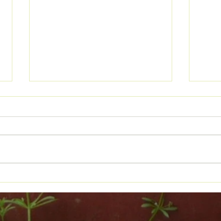
🗣️🤝 Conocer el territorio para
🏛️📊
construir el futuro
exper
Conta
insti