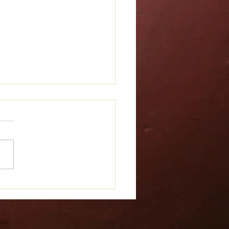
 Aprender desde la
iencia: estudiantes de
bilidad recorren
tuciones clave para su