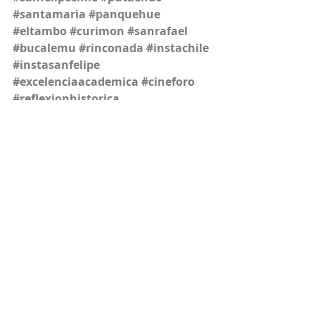
#santamaria
#panquehue
#eltambo
#curimon
#sanrafael
#bucalemu
#rinconada
#instachile
#instasanfelipe
#excelenciaacademica
#cineforo
#reflexionhistorica
#desarrollohabilidades
#cineydebate
#participacionactiva
#fortalezacomunicativa
#historiaysociales
#educacioncritica
#formacionciudadana
#orgullolrh
#juventudpensante