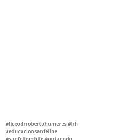
#liceodrrobertohumeres
#lrh
#educacionsanfelipe
#sanfelipechile
#putaendo