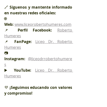
🔗 
Síguenos y mantente informado 
en nuestras redes oficiales:
🌐 
Web:
www.liceorobertohumeres.com
📌 
Perfil Facebook:
Roberto 
Humeres
📌 
FanPage:
Liceo Dr. Roberto 
Humeres
📷 
Instagram:
@liceodrrobertohumere
s
▶️ 
YouTube:
Liceo Dr. Roberto 
Humeres
💜 
¡Seguimos educando con valores 
y compromiso!