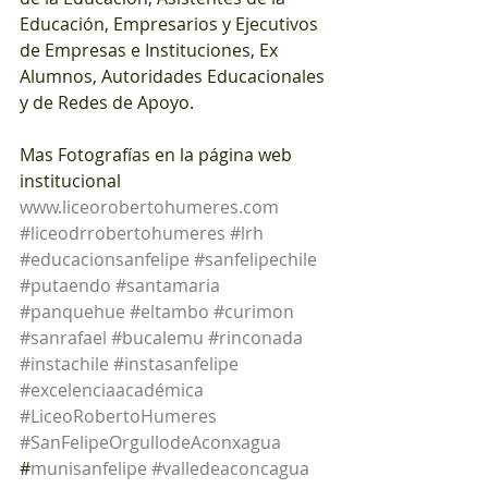
Educación, Empresarios y Ejecutivos 
de Empresas e Instituciones, Ex 
Alumnos, Autoridades Educacionales 
y de Redes de Apoyo.
Mas Fotografías en la página web 
institucional 
www.liceorobertohumeres.com
#liceodrrobertohumeres
#lrh
#educacionsanfelipe
#sanfelipechile
#putaendo
#santamaria
#panquehue
#eltambo
#curimon
#sanrafael
#bucalemu
#rinconada
#instachile
#instasanfelipe
#excelenciaacadémica
#LiceoRobertoHumeres
#SanFelipeOrgullodeAconxagua
#
munisanfelipe
#valledeaconcagua