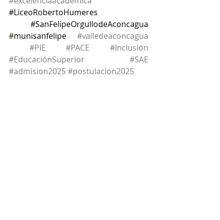
#excelenciaacademica
#LiceoRobertoHumeres
#SanFelipeOrgullodeAconcagua
#
munisanfelipe
#valledeaconcagua
#PIE
#PACE
#Inclusión
#EducaciónSuperior
#SAE
#admision2025
#postulacion2025
Entradas recientes
Ver todo