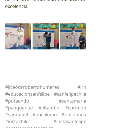
excelencia!
#liceodrrobertohumeres
#lrh
#educacionsanfelipe
#sanfelipechile
#putaendo
#santamaria
#panquehue
#eltambo
#curimon
#sanrafael
#bucalemu
#rinconada
#instachile
#instasanfelipe