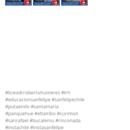
#liceodrrobertohumeres
#lrh
#educacionsanfelipe
#sanfelipechile
#putaendo
#santamaria
#panquehue
#eltambo
#curimon
#sanrafael
#bucalemu
#rinconada
#instachile
#instasanfelipe