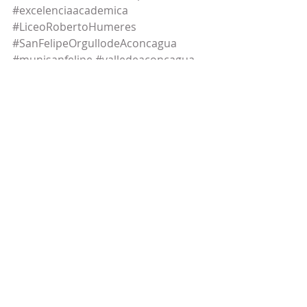
#excelenciaacademica
#LiceoRobertoHumeres
#SanFelipeOrgullodeAconcagua
#munisanfelipe
#valledeaconcagua
#PIE
#PACE
#Inclusion
#slepaconcagua
#OrientacionVocacional
#UniversidadDeValparaiso
#Ingenieria
#EducacionSuperior
#ComunidadLRH
Entradas recientes
Ver todo