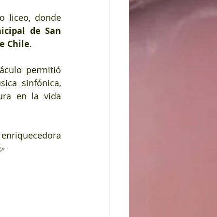
 liceo, donde 
cipal de San 
e Chile
.
áculo permitió 
ca sinfónica, 
ra en la vida 
enriquecedora 
✨