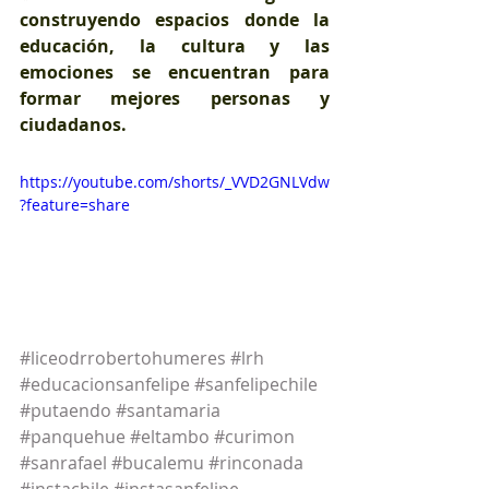
construyendo espacios donde la 
educación, la cultura y las 
emociones se encuentran para 
formar mejores personas y 
ciudadanos.
https://youtube.com/shorts/_VVD2GNLVdw
?feature=share
#liceodrrobertohumeres
#lrh
#educacionsanfelipe
#sanfelipechile
#putaendo
#santamaria
#panquehue
#eltambo
#curimon
#sanrafael
#bucalemu
#rinconada
#instachile
#instasanfelipe