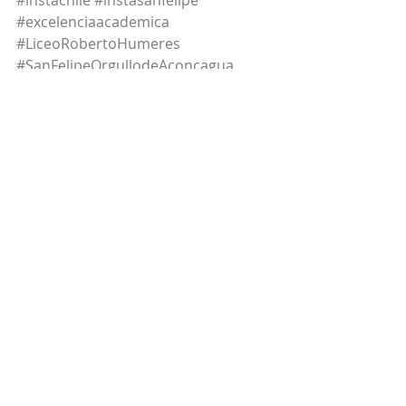
#excelenciaacademica
#LiceoRobertoHumeres
#SanFelipeOrgullodeAconcagua
#munisanfelipe
#valledeaconcagua
#PIE
#PACE
#Inclusion
#slepaconcagua
#188AniosLRH
#TeatroEscolar
#ArteYEducacion
#LasCarasDeLaVocacion
#ComunidadLRH
Entradas recientes
Ver todo