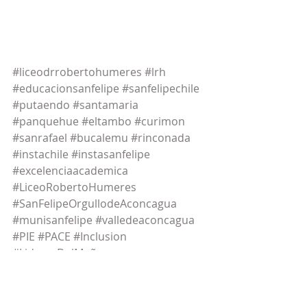
#liceodrrobertohumeres
#lrh
#educacionsanfelipe
#sanfelipechile
#putaendo
#santamaria
#panquehue
#eltambo
#curimon
#sanrafael
#bucalemu
#rinconada
#instachile
#instasanfelipe
#excelenciaacademica
#LiceoRobertoHumeres
#SanFelipeOrgullodeAconcagua
#munisanfelipe
#valledeaconcagua
#PIE
#PACE
#Inclusion
#LideresDelMañana
#FundacionPiensa
#FundacionEspacioMejor
#ValparaisoSportingClub