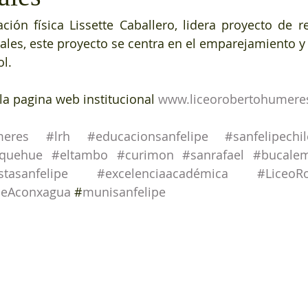
ión física Lissette Caballero, lidera proyecto de r
les, este proyecto se centra en el emparejamiento y h
l. 
la pagina web institucional 
www.liceorobertohumere
meres
#lrh
#educacionsanfelipe
#sanfelipechil
quehue
#eltambo
#curimon
#sanrafael
#bucale
stasanfelipe
#excelenciaacadémica
#LiceoR
deAconxagua
 #
munisanfelipe