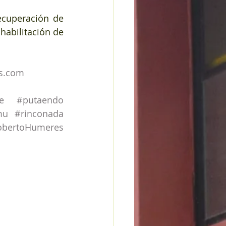
ecuperación de 
abilitación de 
s.com
e
#putaendo
mu
#rinconada
obertoHumeres