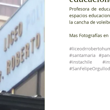
Profesora de educac
espacios educaciona
la cancha de voleibo
Mas Fotografías en 
#liceodrrobertohu
#santamaria
#pan
#instachile
#in
#SanFelipeOrgullo