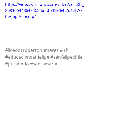
https://video.wixstatic.com/video/eecb85_
2b9105448648465dabdb33e3eb7d17f7/72
0p/mp4/file.mp4
#liceodrrobertohumeres
#lrh
#educacionsanfelipe
#sanfelipechile
#putaendo
#santamaria
#panquehue
#eltambo
#curimon
#sanrafael
#bucalemu
#rinconada
#instachile
#instasanfelipe
#excelenciaacademica
#LiceoRobertoHumeres
#SanFelipeOrgullodeAconcagua
#munisanfelipe
#valledeaconcagua
#PIE
#PACE
#Inclusion
#slepaconcagua