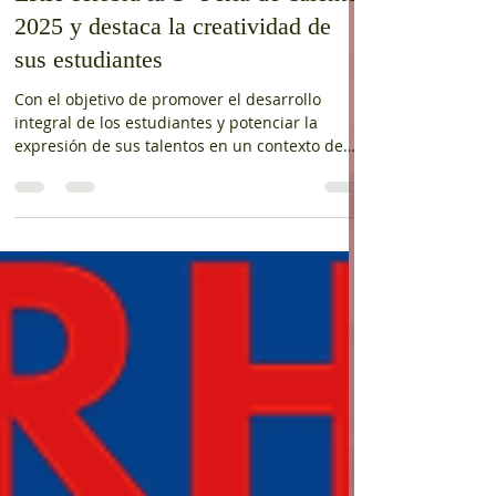
LRH celebra la 1° Feria de Talentos
2025 y destaca la creatividad de
sus estudiantes
Con el objetivo de promover el desarrollo
integral de los estudiantes y potenciar la
expresión de sus talentos en un contexto de
aprendizajes significativos, el Liceo Dr. Roberto
Humeres Oyaneder (LRH), San Felipe realizó
con gran éxito la 1° Feria de Talentos 2025 . La
actividad se llevó a cabo el viernes 28 de
noviembre y fue organizada por el equipo
docente del establecimiento, quienes junto a
los estudiantes dieron vida a una jornada llena
de creatividad, participación