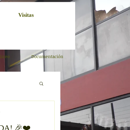
Visitas
Liceo
Documentación
.
A! 🎉❤️