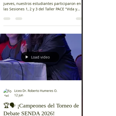
Durante esta semana, desde el martes hasta el
jueves, nuestros estudiantes participaron en
las Sesiones 1, 2 y 3 del Taller PACE "Vida y
Carrera", una instancia orientada a fortalecer
el desarrollo personal y la proyección hacia la
educación superior. A través de la metodología
Aprendizaje Basado en Proyectos (ABP), las y
los estudiantes comenzaron a construir su
proyecto de vida, reflexionando sobre sus
metas, intereses y desafíos, mientras
desarrollan habilidades fundamenta
Load video
Liceo Dr. Roberto Humeres O.
12 jun
🏆🗣️ ¡Campeones del Torneo de