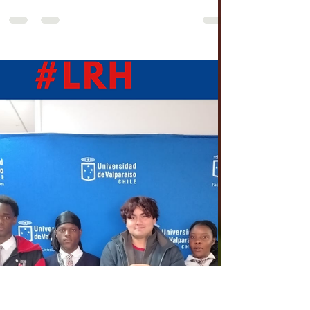
Con una emotiva ceremonia realizada junto a
estudiantes, apoderados, docentes, asistentes
de la educación, directivos e invitados
especiales, el Liceo Dr. Roberto Humeres
Oyaneder (LRH), San Felipe conmemoró sus 188
años de vida al servicio de la educación pública
del Valle de Aconcagua. La actividad reunió a
representantes del Centro de Padres y
Apoderados, Centro de Estudiantes, empresas
colaboradoras de nuestras especialidades
Técnico-Profesionales, instituciones de educac