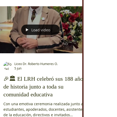
Oyaneder (LRH), San Felipe, se llevó a cabo una
nueva versión de nuestro tradicional Torneo de
Ajedrez Escolar, reuniendo a niños y jóvenes de
distintos establecimientos educacionales del
Valle de Aconcagua. La competencia congregó
a decenas de participantes en las categorías de
6 a 9 años, 10 a 12 años y 13 a 14 años, quienes
demostraron estrategia, concentración, respeto
y espíritu d
Load video
Liceo Dr. Roberto Humeres O.
5 jun
🎉🏛️ El LRH celebró sus 188 años
de historia junto a toda su
comunidad educativa