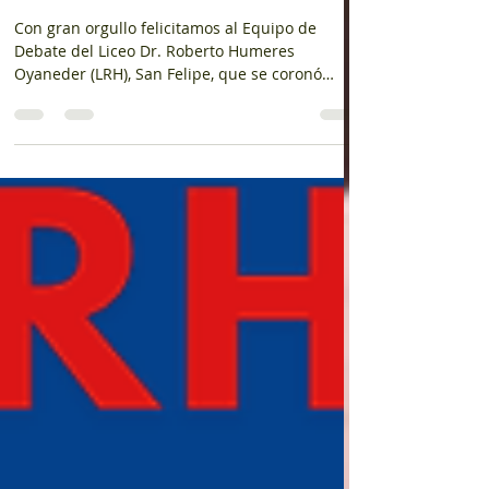
Debate SENDA 2026!
Con gran orgullo felicitamos al Equipo de
Debate del Liceo Dr. Roberto Humeres
Oyaneder (LRH), San Felipe, que se coronó
campeón de la gran final del Torneo SENDA
2026, realizada en el Teatro Municipal de San
Felipe. Durante una intensa jornada que se
extendió desde las 10:00 hasta cerca de las
14:00 horas, nuestros estudiantes demostraron
excelentes habilidades de argumentación,
pensamiento crítico, trabajo en equipo y
expresión oral, enfrentándose a destacados
establecimien