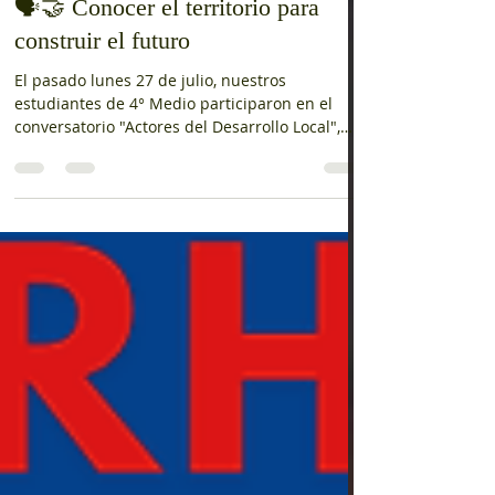
30 jul
🗣️🤝 Conocer el territorio para
construir el futuro
El pasado lunes 27 de julio, nuestros
estudiantes de 4° Medio participaron en el
conversatorio "Actores del Desarrollo Local",
una instancia organizada por la Ilustre
Municipalidad de San Felipe y desarrollada en
la sala de reuniones del Liceo Dr. Roberto
Humeres Oyaneder. La jornada fue moderada
por la alcaldesa Carmen Castillo, junto a parte
de su equipo de gestión, quienes dialogaron
con nuestros estudiantes sobre el desarrollo
de la comuna, el rol de las instituciones y l