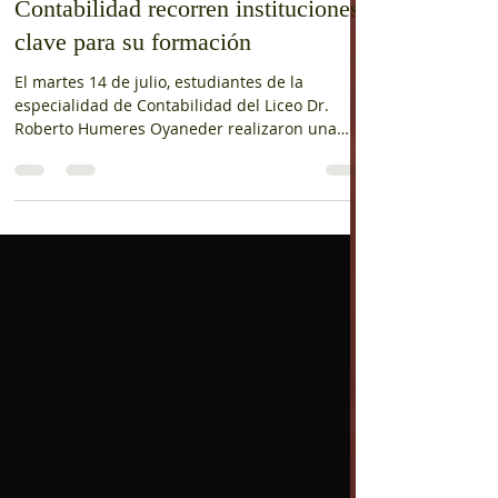
🏛️📊 Aprender desde la
experiencia: estudiantes de
Contabilidad recorren instituciones
clave para su formación
El martes 14 de julio, estudiantes de la
especialidad de Contabilidad del Liceo Dr.
Roberto Humeres Oyaneder realizaron una
visita pedagógica a la Tesorería General de la
República, Servicio de Impuestos Internos (SII),
Departamento de Rentas de la Municipalidad
de San Felipe y al Servicio Nacional de Salud,
donde conocieron el proceso de Resolución
Sanitaria. Durante la jornada pudieron
comprender cómo interactúa un contador con
estas instituciones, conociendo sus funciones,