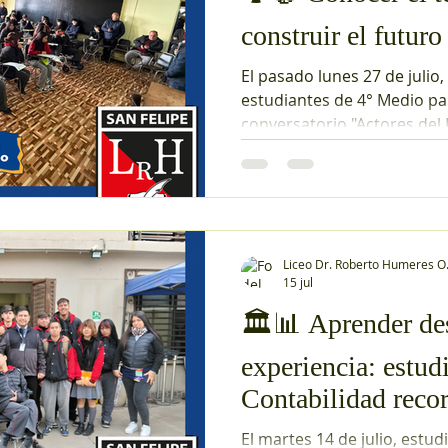
construir el futuro
El pasado lunes 27 de julio
estudiantes de 4° Medio par
conversatorio "Actores del 
una instancia organizada po
Municipalidad de San Felipe
la sala de reuniones del Li
Humeres Oyaneder. La jor
por la alcaldesa Carmen Cast
Liceo Dr. Roberto Humeres O
de su equipo de gestión, q
15 jul
con nuestros estudiantes s
de la comuna, el rol de las i
🏛️📊 Aprender de
experiencia: estud
Contabilidad reco
instituciones clave
El martes 14 de julio, estud