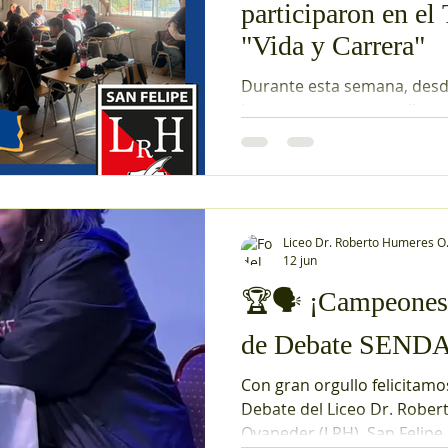
establecimiento. Estas acti
participaron en el
"Vida y Carrera"
Durante esta semana, desde
jueves, nuestros estudiant
las Sesiones 1, 2 y 3 del Tal
Carrera", una instancia ori
el desarrollo personal y la 
educación superior. A trav
Aprendizaje Basado en Proye
Liceo Dr. Roberto Humeres O
los estudiantes comenzaron
12 jun
proyecto de vida, reflexio
🏆🗣️ ¡Campeones
metas, intereses y desafíos
desarrollan habilidades f
de Debate SENDA
Con gran orgullo felicitamo
Debate del Liceo Dr. Robe
Oyaneder (LRH), San Felipe