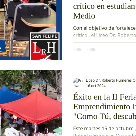
crítico en estudian
Medio
Con el objetivo de fortalec
crítico , el Liceo Dr. Robe
Oyaneder (LRH), San Felipe realizó una valiosa
jornada formativa dirigida 
4° Medio B, C y D . La activi
martes 11 de noviembre desd
la sala de reuniones del es
estuvo a cargo de profesion
Liceo Dr. Roberto Humeres O
Universidad de Valparaíso 
16 oct 2024
desarrollaron contenidos v
Éxito en la II Feri
habilidades superiores del
Emprendimiento In
"Como Tú, descub
emprendedor que l
Este martes 15 de octubre , 
🎉
Roberto Humeres Oyaneder fue el escena