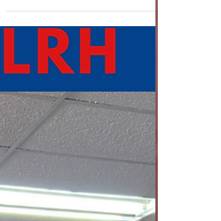
Escuela de Formación Policial en
Los Andes 👮‍♀️👮‍♂️
El pasado viernes 7 de noviembre , estudiantes
de 3° y 4° medio de nuestro liceo participaron
en la Expo Carabineros , instancia organizada
por Carabineros de Chile para dar a conocer
las alternativas de formación y desarrollo
profesional que ofrece esta institución.
Durante la jornada, los jóvenes visitaron las
instalaciones de la Escuela de Formación
Policial en Los Andes , donde pudieron conocer
de primera mano el proceso formativo, las
exigencias académicas y las oport