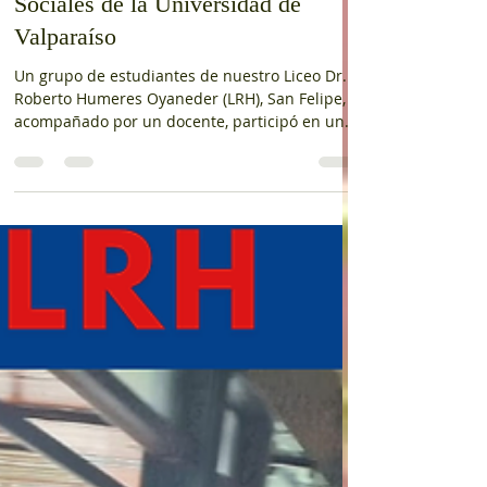
conocieron las carreras de Ciencias
Sociales de la Universidad de
Valparaíso
Un grupo de estudiantes de nuestro Liceo Dr.
Roberto Humeres Oyaneder (LRH), San Felipe,
acompañado por un docente, participó en una
visita a la Facultad de Ciencias Sociales de la
Universidad de Valparaíso, donde pudieron
conocer las carreras de Psicología, Sociología y
Trabajo Social. Durante la jornada, nuestros
estudiantes tuvieron la oportunidad de
acercarse a la vida universitaria, conocer los
campos de acción de estas profesiones y
explorar nuevas alternativas para la