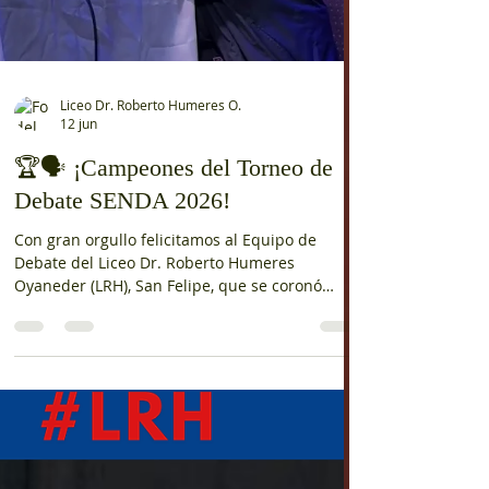
las Sesiones 1, 2 y 3 del Taller PACE "Vida y
Carrera", una instancia orientada a fortalecer
el desarrollo personal y la proyección hacia la
educación superior. A través de la metodología
Aprendizaje Basado en Proyectos (ABP), las y
los estudiantes comenzaron a construir su
proyecto de vida, reflexionando sobre sus
metas, intereses y desafíos, mientras
desarrollan habilidades fundamenta
Load video
Liceo Dr. Roberto Humeres O.
12 jun
🏆🗣️ ¡Campeones del Torneo de
Debate SENDA 2026!
Con gran orgullo felicitamos al Equipo de