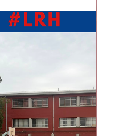
Nuestros estudiantes, desde 7° Básico hasta 4°
Medio, participaron en el conversatorio
"Euphoria: Los años dorados de la música
electrónica en Chile", presentado por Capitán
Cianuro y organizado por el profesor Manuel
Rojas. Fue una jornada llena de historia,
cultura y reflexión, donde la música se
transformó en un puente para dialogar,
aprender y descubrir nuevas perspectivas. 👏
Agradecemos a Capitán Cianuro por compartir
su experiencia y a nuestro Departamento de
Música po