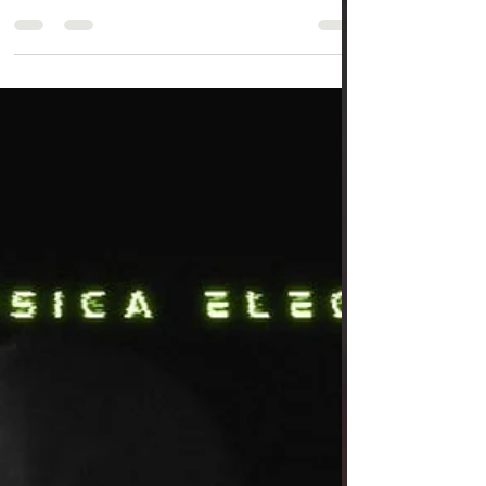
El martes 14 de julio, estudiantes de la
especialidad de Contabilidad del Liceo Dr.
Roberto Humeres Oyaneder realizaron una
visita pedagógica a la Tesorería General de la
República, Servicio de Impuestos Internos (SII),
Departamento de Rentas de la Municipalidad
de San Felipe y al Servicio Nacional de Salud,
donde conocieron el proceso de Resolución
Sanitaria. Durante la jornada pudieron
comprender cómo interactúa un contador con
estas instituciones, conociendo sus funciones,