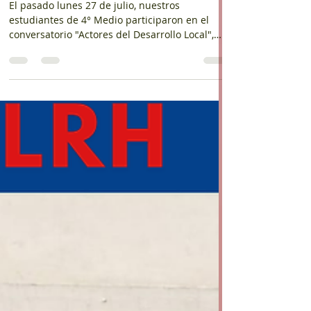
construir el futuro
El pasado lunes 27 de julio, nuestros
estudiantes de 4° Medio participaron en el
conversatorio "Actores del Desarrollo Local",
una instancia organizada por la Ilustre
Municipalidad de San Felipe y desarrollada en
la sala de reuniones del Liceo Dr. Roberto
Humeres Oyaneder. La jornada fue moderada
por la alcaldesa Carmen Castillo, junto a parte
de su equipo de gestión, quienes dialogaron
con nuestros estudiantes sobre el desarrollo
de la comuna, el rol de las instituciones y l