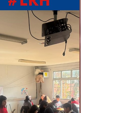
Durante esta semana, el Liceo Dr. Roberto
Humeres Oyaneder realizó dos simulacros de
terremoto, uno programado y otro sin previo
aviso, con el objetivo de fortalecer la cultura
preventiva y preparar a nuestra comunidad
frente a una eventual emergencia. 👏
Destacamos el excelente comportamiento de
nuestros estudiantes, quienes demostraron
responsabilidad, orden y compromiso,
siguiendo correctamente los protocolos de
evacuación establecidos por el
establecimiento. Estas activid