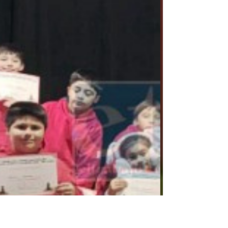
Debate del Liceo Dr. Roberto Humeres
Oyaneder (LRH), San Felipe, que se coronó
campeón de la gran final del Torneo SENDA
2026, realizada en el Teatro Municipal de San
Felipe. Durante una intensa jornada que se
extendió desde las 10:00 hasta cerca de las
14:00 horas, nuestros estudiantes demostraron
excelentes habilidades de argumentación,
pensamiento crítico, trabajo en equipo y
expresión oral, enfrentándose a destacados
establecimien