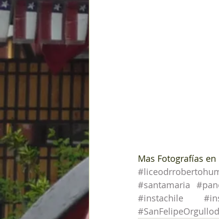
Mas Fotografías en 
#liceodrrobertohu
#santamaria
#pan
#instachile
#in
#SanFelipeOrgullo