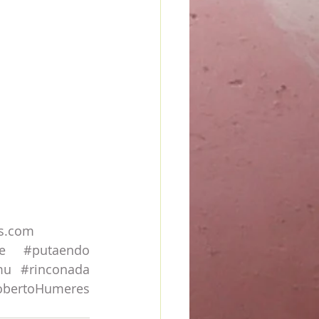
s.com
e
#putaendo
mu
#rinconada
obertoHumeres