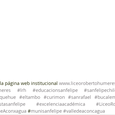
la página web institucional 
www.liceorobertohumere
meres
#lrh
#educacionsanfelipe
#sanfelipechil
quehue
#eltambo
#curimon
#sanrafael
#bucale
stasanfelipe
#excelenciaacadémica
#LiceoR
deAconxagua
 #
munisanfelipe
#valledeaconcagua